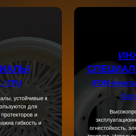
ИН
РИАЛЫ
СПЕЦИАЛ
 / TPU
(FDM-печать
Con
алы, устойчивые к
ользуются для
Высокопр
 протекторов и
эксплуатационн
ажна гибкость и
огнестойкость, э