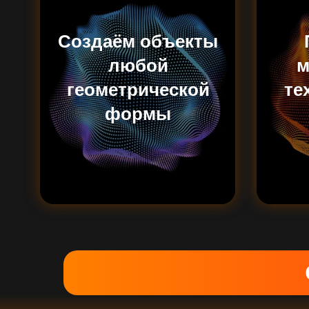
Создаём объекты
любой
м
геометрической
те
формы