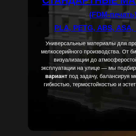
СТАНДАРТНЫЕ М
(FDM-печать
PLA, PETG, ABS, ASA,
Универсальные материалы для пр
мелкосерийного производства. От б
визуализации до атмосферосто
эксплуатации на улице — мы подби
вариант
под задачу, балансируя м
Заказать
гибкостью, термостойкостью и эсте