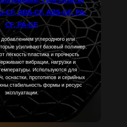
-CF, ABS-CF, ABS-GF, PA-
CF, PA-GF
 добавлением углеродного или
оторые усиливают базовый полимер.
т лёгкость пластика и прочность
ерживают вибрации, нагрузки и
емпературы. Используются для
, оснастки, прототипов и серийных
ажны стабильность формы и ресурс
Заказать
эксплуатации.