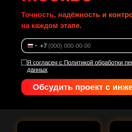
Точность, надёжность и контр
на каждом этапе.
+7
Я согласен с Политикой обработки п
данных
Обсудить проект с инж
.