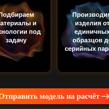
Подбираем
Производи
атериалы и
изделия о
хнологии под
единичны
задачу
образцов д
серийных пар
Отправить модель на расчёт