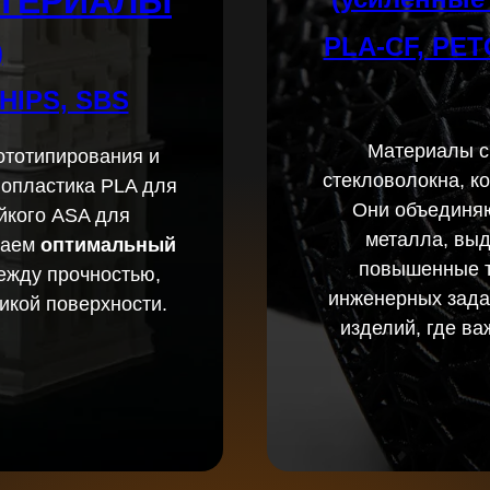
АТЕРИАЛЫ
PLA-CF, PETG
)
 HIPS, SBS
Материалы с
ототипирования и
стекловолокна, к
иопластика PLA для
Они объединяю
йкого ASA для
металла, выд
раем
оптимальный
повышенные т
ежду прочностью,
инженерных задач
тикой поверхности.
изделий, где в