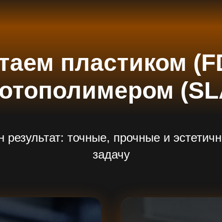
таем пластиком (F
отополимером (SL
н результат: точные, прочные и эстетич
задачу