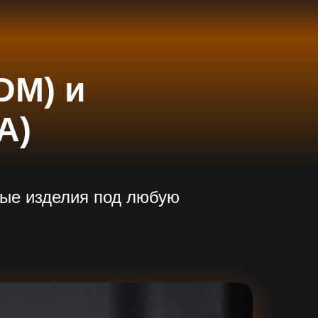
DM) и
A)
ные изделия под любую