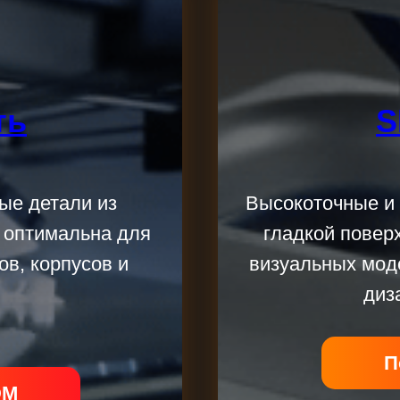
ть
S
ые детали из
Высокоточные и 
 оптимальна для
гладкой повер
ов, корпусов и
визуальных мод
диз
П
DM