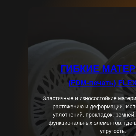
ГИБКИЕ МАТЕ
(FDM-печать) FLEX
Эластичные и износостойкие матери
растяжению и деформации. Исп
уплотнений, прокладок, ремней,
функциональных элементов, где в
Заказать
упругость.