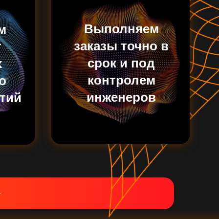
Выполняем
м
заказы точно в
т
срок и под
х
контролем
о
инженеров
тий