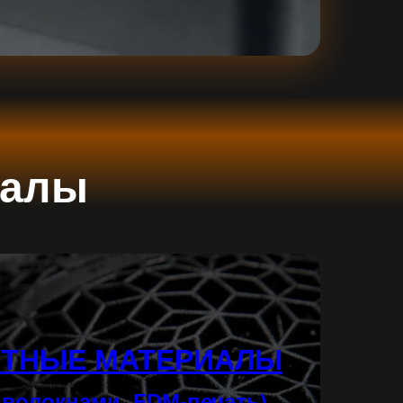
иалы
ТНЫЕ МАТЕРИАЛЫ
 волокнами, FDM-печать)