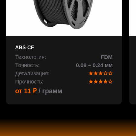
ABS-CF
Технология:
FDM
Точность:
0.08 – 0.24 мм
Детализация:
★★★☆☆
Прочность:
★★★★☆
от 11 ₽
/ грамм