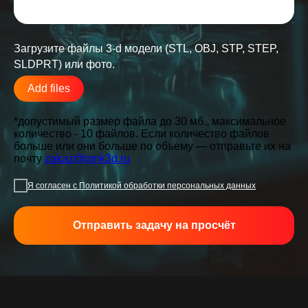
Загрузите файлы 3-d модели (STL, OBJ, STP, STEP,
SLDPRT) или фото.
Add files
*допустимый размер файла до 30 мб., максимальное
количество - 10 файлов. Если количество файлов
больше или они больше по объему — отправьте их на
почту
zakaz@pmk3d.ru
Я согласен с Политикой обработки персональных данных
Отправить задачу на просчёт