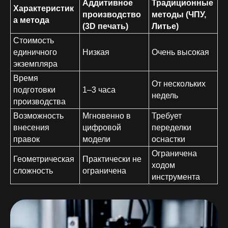
Аддитивное
Традиционные
Характеристик
производство
методы (ЧПУ,
а метода
(3D печать)
Литье)
Стоимость
единичного
Низкая
Очень высокая
экземпляра
Время
От нескольких
подготовки
1–3 часа
недель
производства
Возможность
Мгновенно в
Требует
внесения
цифровой
переделки
правок
модели
оснастки
Ограничена
Геометрическая
Практически не
ходом
сложность
ограничена
инструмента